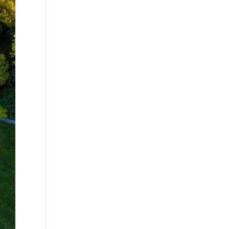
WEITERE LINKS
Big-Bag
Havarie-Service
Jobbörse
DOWNLOAD-CENTER
Zertifikate / Nachweise