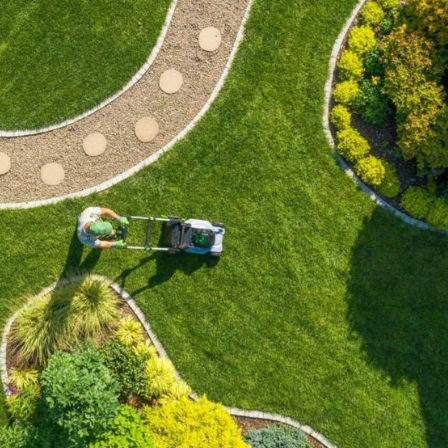
ABRISS & ABRUCH
SCHROTT- &
BAUSTOFFE
Abriss
Entsorgung
Rückbau
Baustoffbörse
Entkernung
Schrotthandel
Schadstoffsanierung
Metallhandel
Demontagen
Schrottpreise
Entsorgung & Recycling
Wertstoffpreise
Baustoffpreise
BAUSERVICE
Tiefbau
CONTAINERDIENST
Wohnsanierung
Container & Anhänger
Bausanierung