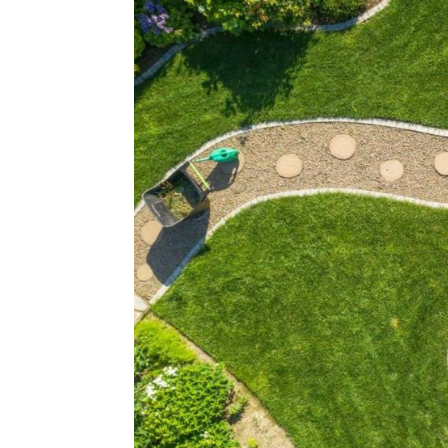
SDM GUTZMANN GMBH
& CO. KG
Hauptstraße 46
99947 Tottleben
Fax: 03603 39 84 315
info@sdm-gutzmann.de
RECYCLINGHOF
An der Ostbahn 4
99867 Gotha
Tel.: 03621 733 466 0