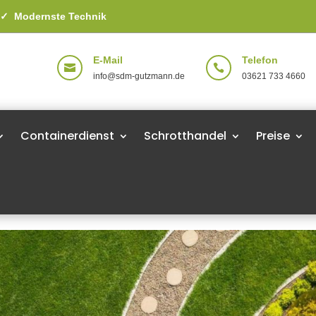
g
✓
Modernste Technik
E-Mail
Telefon


info@sdm-gutzmann.de
03621 733 4660
Containerdienst
Schrotthandel
Preise