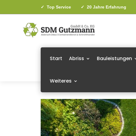
✓
Top Service
✓
20 Jahre Erfahrun
Start
Abriss
Bauleistungen
Weiteres