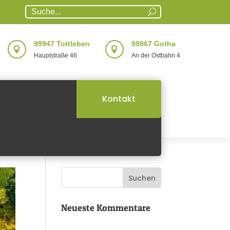
99947 Tottleben
99867 Gotha


Hauptstraße 46
An der Ostbahn 4
Kontakt
Neueste Kommentare