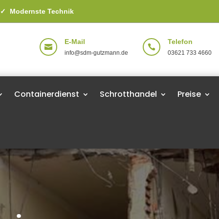
g
✓
Modernste Technik
E-Mail
Telefon


info@sdm-gutzmann.de
03621 733 4660
Containerdienst
Schrotthandel
Preise