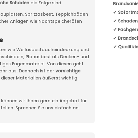
iche Schäden
die Folge sind.
Brandsani
✔ Sofort
tbauplatten, Spritzasbest, Teppichböden
✔ Schade
scher Anlagen wie Nachtspeicheröfen
✔ Fachger
✔ Brandsc
e
✔ Qualifizi
ukten wie Wellasbestdacheindeckung und
schindeln, Planasbest als Decken- und
tiges Fugenmaterial. Von diesen geht
fahr aus. Dennoch ist der
vorsichtige
dieser Materialien äußerst wichtig.
önnen wir Ihnen gern ein Angebot für
tellen. Sprechen Sie uns einfach an