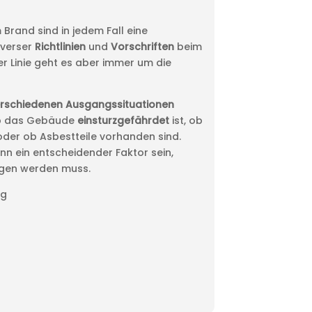
rand sind in jedem Fall eine
diverser
Richtlinien
und
Vorschriften
beim
er Linie geht es aber immer um die
rschiedenen Ausgangssituationen
ob das Gebäude
einsturzgefährdet
ist, ob
er ob Asbestteile vorhanden sind.
nn ein entscheidender Faktor sein,
ngen werden muss.
ng