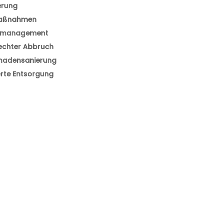
erung
maßnahmen
nmanagement
echter Abbruch
hadensanierung
erte Entsorgung