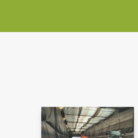
SDM GUTZMANN GMBH
& CO. KG
Hauptstraße 46
99947 Tottleben
Fax: 03603 39 84 315
info@sdm-gutzmann.de
RECYCLINGHOF