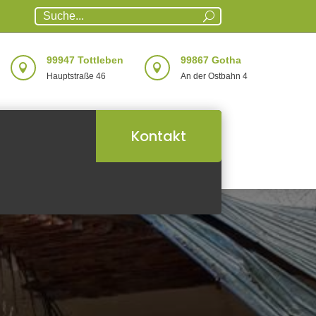
99947 Tottleben
99867 Gotha


Hauptstraße 46
An der Ostbahn 4
Kontakt