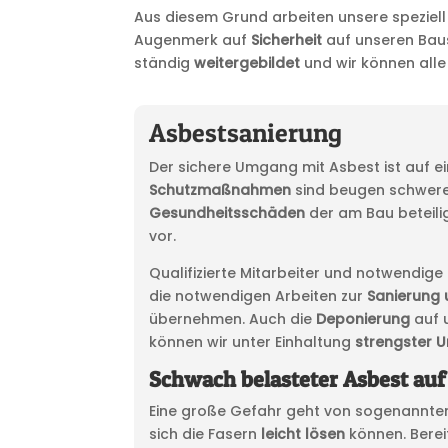
Aus diesem Grund arbeiten unsere speziel
Augenmerk auf
Sicherheit
auf unseren Baus
ständig
weitergebildet
und wir können all
Asbestsanierung
Der sichere Umgang mit Asbest ist auf ein
Schutzmaßnahmen
sind beugen schwere
Gesundheitsschäden
der am Bau beteil
vor.
Qualifizierte Mitarbeiter und notwendig
die notwendigen Arbeiten zur
Sanierung 
übernehmen. Auch die
Deponierung
auf 
können wir unter Einhaltung
strengster 
Schwach belasteter Asbest auf
Eine große Gefahr geht von sogenannte
sich die Fasern
leicht lösen
können. Bere