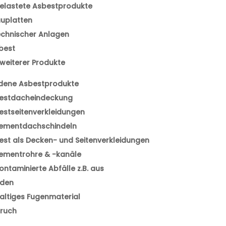
elastete Asbestprodukte
uplatten
echnischer Anlagen
best
 weiterer Produkte
dene Asbestprodukte
estdacheindeckung
stseitenverkleidungen
ementdachschindeln
st als Decken- und Seitenverkleidungen
ementrohre & -kanäle
ntaminierte Abfälle z.B. aus
den
ltiges Fugenmaterial
ruch