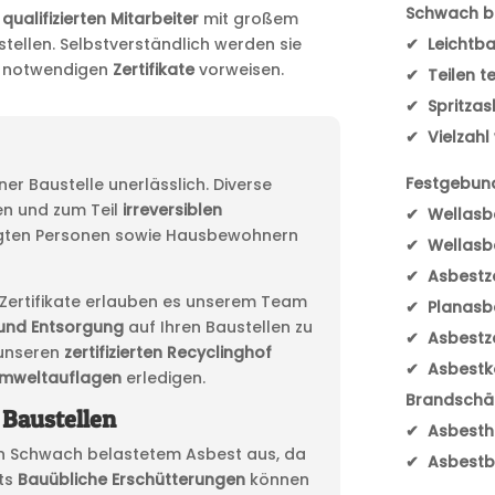
Schwach b
l
qualifizierten Mitarbeiter
mit großem
✔ Leichtba
tellen. Selbstverständlich werden sie
e notwendigen
Zertifikate
vorweisen.
✔ Teilen t
✔ Spritzas
✔ Vielzahl
Festgebun
er Baustelle unerlässlich. Diverse
n und zum Teil
irreversiblen
✔ Wellasb
igten Personen sowie Hausbewohnern
✔ Wellasbe
✔ Asbestz
e Zertifikate erlauben es unserem Team
✔ Planasbe
und Entsorgung
auf Ihren Baustellen zu
✔ Asbestz
unseren
zertifizierten Recyclinghof
✔ Asbestko
Umweltauflagen
erledigen.
Brandschä
 Baustellen
✔ Asbestha
n Schwach belastetem Asbest aus, da
✔ Asbestb
its
Bauübliche Erschütterungen
können