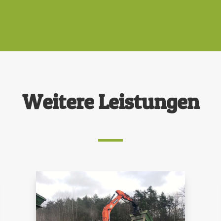
Weitere Leistungen
ABRISS & ABRUCH
SCHROTT- &
BAUSTOFFE
Abriss
Entsorgung
Rückbau
Baustoffbörse
Entkernung
Schrotthandel
Schadstoffsanierung
Metallhandel
Demontagen
Schrottpreise
Entsorgung & Recycling
Wertstoffpreise
Baustoffpreise